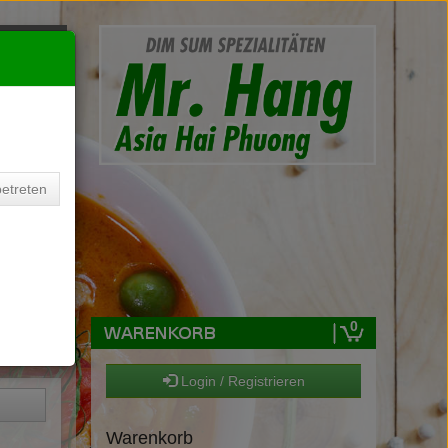
nke
nke
etreten
0
Login / Registrieren
Warenkorb