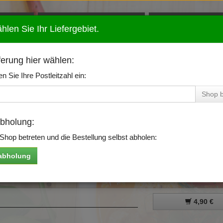
Vegetarische Gerichte
Ben & Jerry's Eis
ählen Sie Ihr Liefergebiet.
Asiatische Spezialitäten
Alkoholfreie Geträ
ferung hier wählen:
Vietnamesische
Alkoholische Geträ
en Sie Ihre Postleitzahl ein:
Spezialitäten
Shop b
Japanisches Sushi
abholung:
Nachtisch
Shop betreten und die Bestellung selbst abholen:
abholung
4,90 €