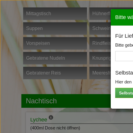
Mittagstisch
Hühnerfleisch
Bitte w
Suppen
Schweinefleisch
Für Lie
Vorspeisen
Rindfleisch
Bitte geb
Gebratene Nudeln
Knusprige Ente
Selbst
Gebratener Reis
Meeresfrüchte
Hier den 
Selbst
Nachtisch
Lychee
(400ml Dose nicht öffnen)