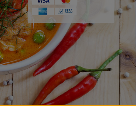
Anfahrt
+
−