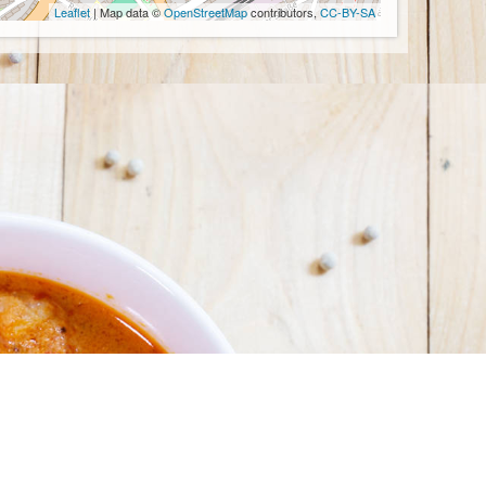
Leaflet
| Map data ©
OpenStreetMap
contributors,
CC-BY-SA
Anfahrt
+
−