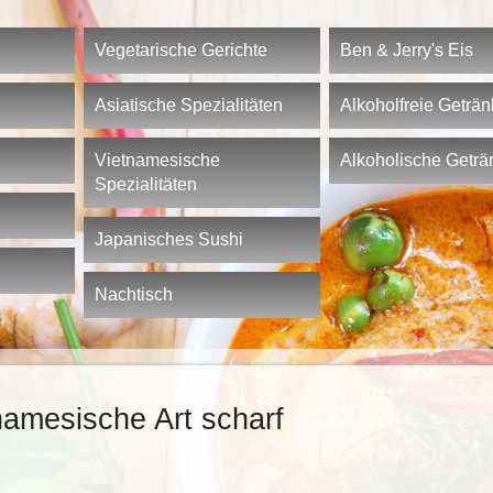
Vegetarische Gerichte
Ben & Jerry's Eis
Asiatische Spezialitäten
Alkoholfreie Geträ
Vietnamesische
Alkoholische Geträ
Spezialitäten
Japanisches Sushi
Nachtisch
namesische Art scharf