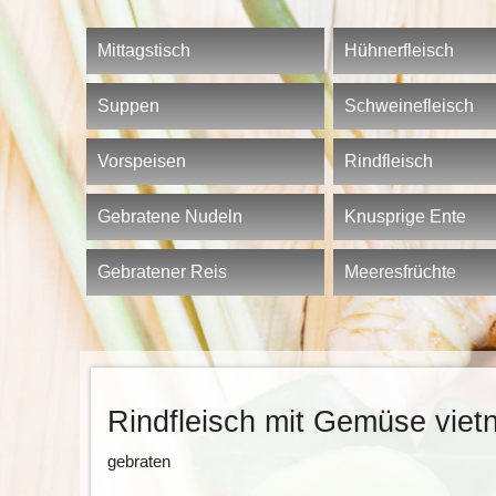
Mittagstisch
Hühnerfleisch
Suppen
Schweinefleisch
Vorspeisen
Rindfleisch
Gebratene Nudeln
Knusprige Ente
Gebratener Reis
Meeresfrüchte
Rindfleisch mit Gemüse viet
gebraten