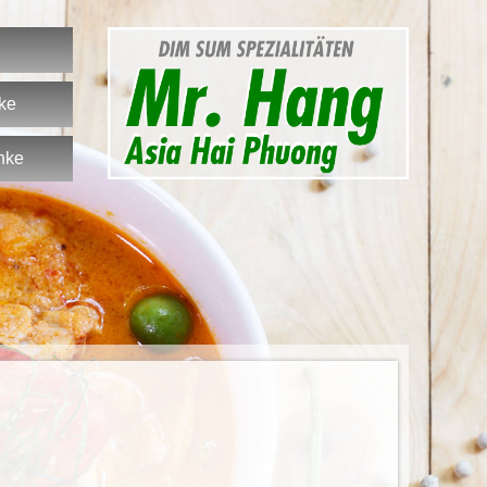
nke
nke