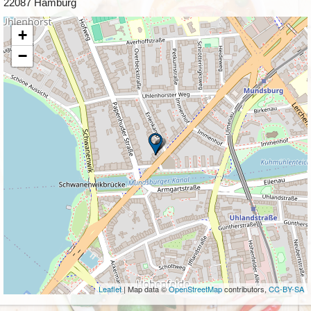
22087 Hamburg
+
−
Leaflet
| Map data ©
OpenStreetMap
contributors,
CC-BY-SA