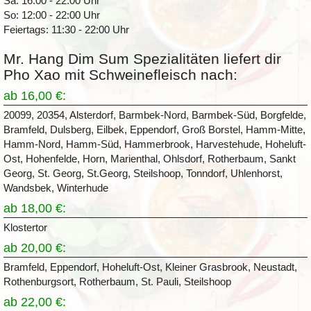
Sa: 16:00 - 22:00 Uhr
So: 12:00 - 22:00 Uhr
Feiertags: 11:30 - 22:00 Uhr
Mr. Hang Dim Sum Spezialitäten liefert dir
Pho Xao mit Schweinefleisch nach:
ab 16,00 €:
20099, 20354, Alsterdorf, Barmbek-Nord, Barmbek-Süd, Borgfelde,
Bramfeld, Dulsberg, Eilbek, Eppendorf, Groß Borstel, Hamm-Mitte,
Hamm-Nord, Hamm-Süd, Hammerbrook, Harvestehude, Hoheluft-
Ost, Hohenfelde, Horn, Marienthal, Ohlsdorf, Rotherbaum, Sankt
Georg, St. Georg, St.Georg, Steilshoop, Tonndorf, Uhlenhorst,
Wandsbek, Winterhude
ab 18,00 €:
Klostertor
ab 20,00 €:
Bramfeld, Eppendorf, Hoheluft-Ost, Kleiner Grasbrook, Neustadt,
Rothenburgsort, Rotherbaum, St. Pauli, Steilshoop
ab 22,00 €: