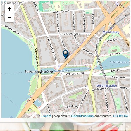
+
−
Leaflet
| Map data ©
OpenStreetMap
contributors,
CC-BY-SA