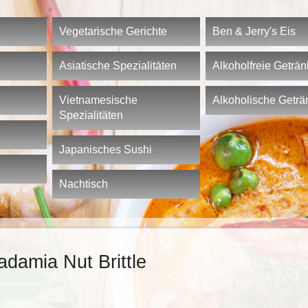
Vegetarische Gerichte
Ben & Jerry's Eis
Asiatische Spezialitäten
Alkoholfreie Geträ
Vietnamesische
Alkoholische Geträ
Spezialitäten
Japanisches Sushi
Nachtisch
amia Nut Brittle