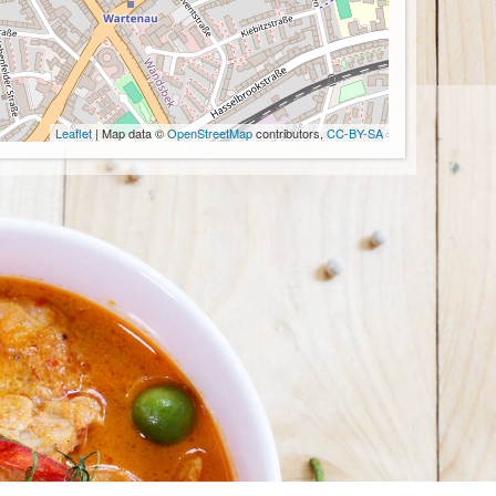
Leaflet
| Map data ©
OpenStreetMap
contributors,
CC-BY-SA