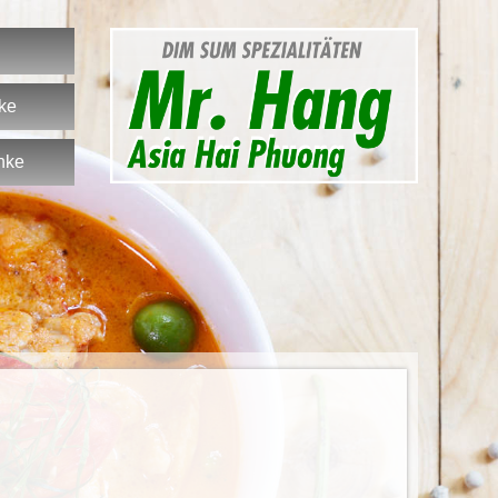
nke
nke