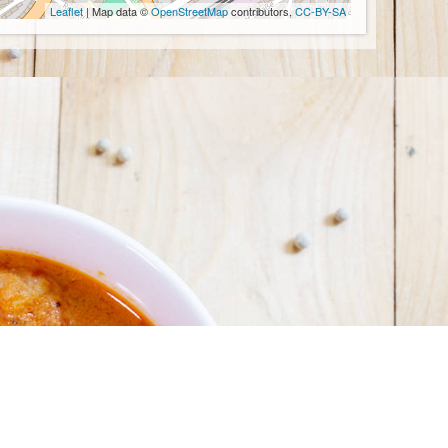
Leaflet
| Map data ©
OpenStreetMap
contributors,
CC-BY-SA
Anfahrt
+
−