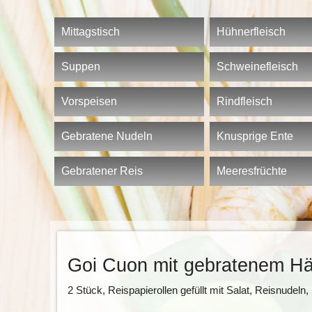
Mittagstisch
Hühnerfleisch
Suppen
Schweinefleisch
Vorspeisen
Rindfleisch
Gebratene Nudeln
Knusprige Ente
Gebratener Reis
Meeresfrüchte
Goi Cuon mit gebratenem Hä
2 Stück, Reispapierollen gefüllt mit Salat, Reisnud