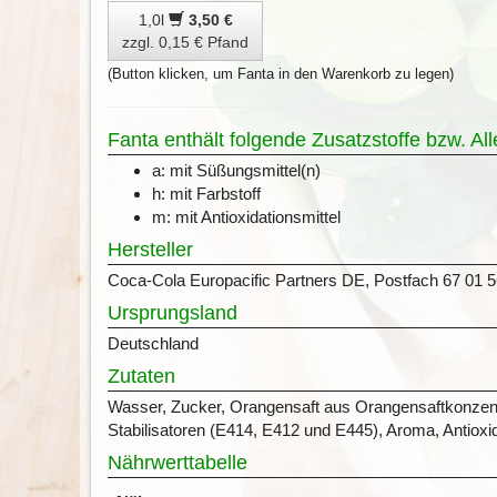
1,0l
3,50 €
zzgl. 0,15 € Pfand
(Button klicken, um Fanta in den Warenkorb zu legen)
Fanta enthält folgende Zusatzstoffe bzw. Al
a: mit Süßungsmittel(n)
h: mit Farbstoff
m: mit Antioxidationsmittel
Hersteller
Coca-Cola Europacific Partners DE, Postfach 67 01 5
Ursprungsland
Deutschland
Zutaten
Wasser, Zucker, Orangensaft aus Orangensaftkonzentra
Stabilisatoren (E414, E412 und E445), Aroma, Antioxid
Nährwerttabelle