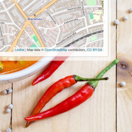
Leaflet
| Map data ©
OpenStreetMap
contributors,
CC-BY-SA