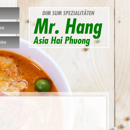
nke
nke