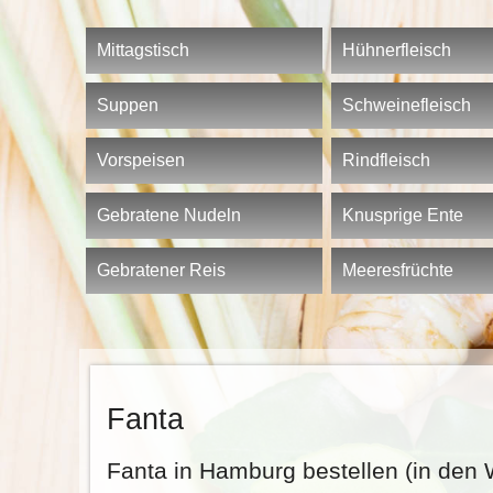
Mittagstisch
Hühnerfleisch
Suppen
Schweinefleisch
Vorspeisen
Rindfleisch
Gebratene Nudeln
Knusprige Ente
Gebratener Reis
Meeresfrüchte
Fanta
Fanta in Hamburg bestellen (in den 