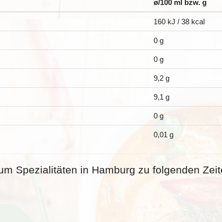
ø/100 ml bzw. g
160 kJ / 38 kcal
0 g
0 g
9,2 g
9,1 g
0 g
0,01 g
m Spezialitäten in Hamburg zu folgenden Zeit