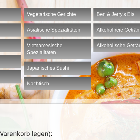
Vegetarische Gerichte
Ben & Jerry's Eis
Asiatische Spezialitäten
Alkoholfreie Geträ
Vietnamesische
Alkoholische Geträ
Spezialitäten
Japanisches Sushi
Nachtisch
Warenkorb legen):