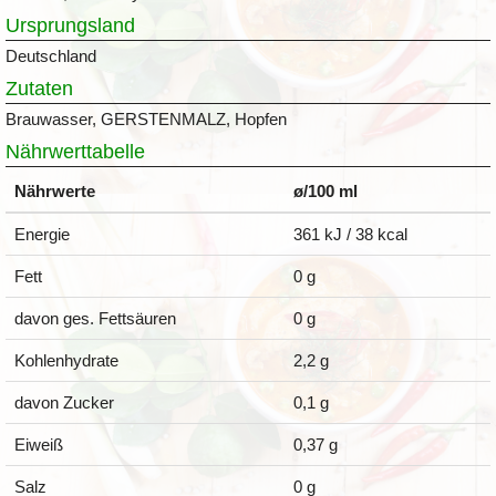
Ursprungsland
Deutschland
Zutaten
Brauwasser, GERSTENMALZ, Hopfen
Nährwerttabelle
Nährwerte
ø/100 ml
Energie
361 kJ / 38 kcal
Fett
0 g
davon ges. Fettsäuren
0 g
Kohlenhydrate
2,2 g
davon Zucker
0,1 g
Eiweiß
0,37 g
Salz
0 g